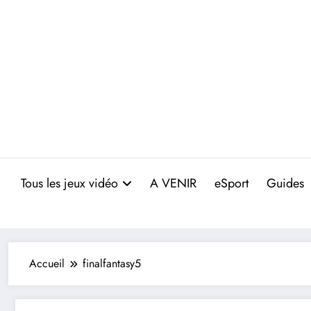
Aller
au
contenu
Tous les jeux vidéo
A VENIR
eSport
Guides
Accueil
finalfantasy5