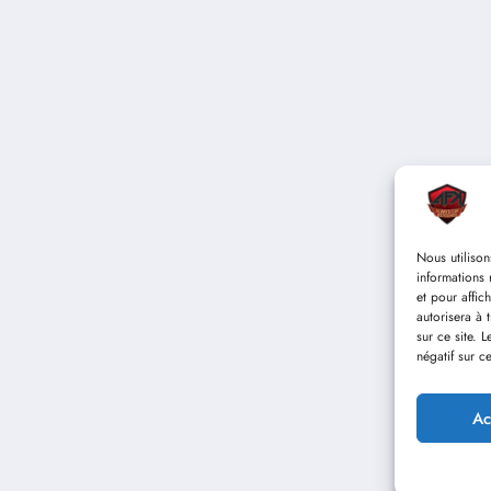
Nous utilison
informations 
et pour affic
autorisera à 
sur ce site. 
négatif sur ce
Ac