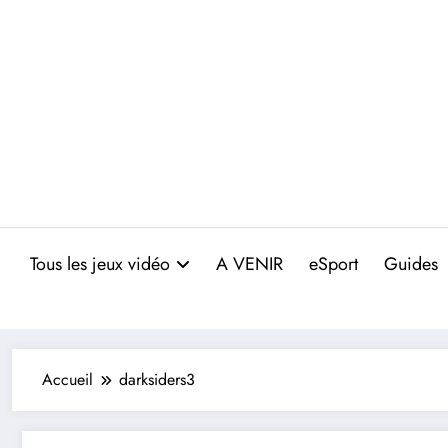
Aller
au
contenu
Tous les jeux vidéo
A VENIR
eSport
Guides
Accueil
darksiders3