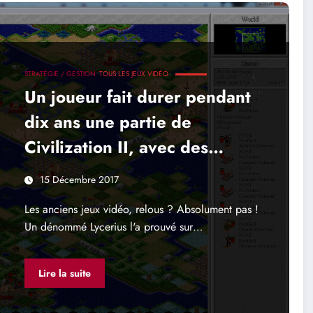
STRATÉGIE / GESTION
TOUS LES JEUX VIDÉO
Un joueur fait durer pendant
dix ans une partie de
Civilization II, avec des
résultats impressionnants
15 Décembre 2017
Les anciens jeux vidéo, relous ? Absolument pas !
Un dénommé Lycerius l'a prouvé sur…
Lire la suite