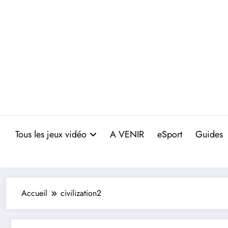
Aller
au
contenu
Tous les jeux vidéo
A VENIR
eSport
Guides
Accueil
civilization2