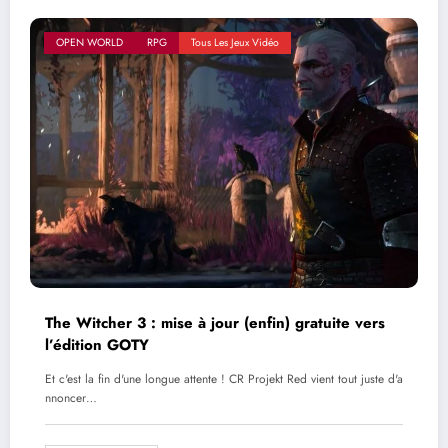
OPEN WORLD
RPG
Tous Les Jeux Vidéo
The Witcher 3 : mise à jour (enfin) gratuite vers
l’édition GOTY
Et c'est la fin d'une longue attente ! CR Projekt Red vient tout juste d'a
nnoncer…