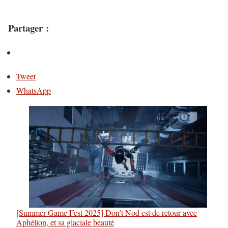
Partager :
Tweet
WhatsApp
[Summer Game Fest 2025] Don’t Nod est de retour avec
Aphélion, et sa glaciale beauté