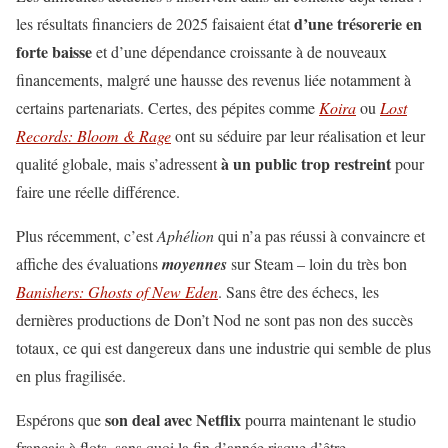
d’une trésorerie en
les résultats financiers de 2025 faisaient état
forte baisse
et d’une dépendance croissante à de nouveaux
financements, malgré une hausse des revenus liée notamment à
certains partenariats. Certes, des pépites comme
Koira
ou
Lost
Records: Bloom & Rage
ont su séduire par leur réalisation et leur
à un public trop restreint
qualité globale, mais s’adressent
pour
faire une réelle différence.
Plus récemment, c’est
Aphélion
qui n’a pas réussi à convaincre et
affiche des évaluations
moyennes
sur Steam – loin du très bon
Banishers: Ghosts of New Eden
. Sans être des échecs, les
dernières productions de Don’t Nod ne sont pas non des succès
totaux, ce qui est dangereux dans une industrie qui semble de plus
en plus fragilisée.
son deal avec Netflix
Espérons que
pourra maintenant le studio
français à flots, sans quoi la fin d’année risque d’être