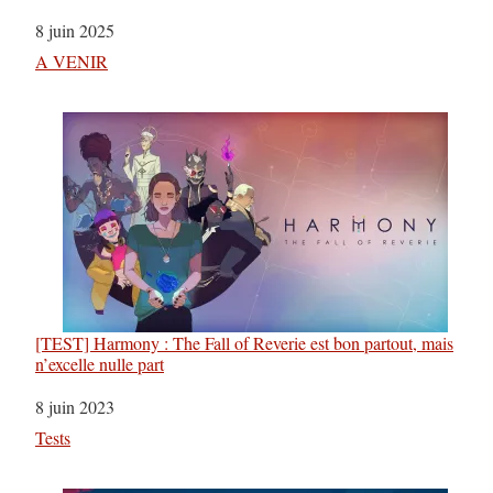
Date
8 juin 2025
Par rapport à
A VENIR
[TEST] Harmony : The Fall of Reverie est bon partout, mais
n’excelle nulle part
Date
8 juin 2023
Par rapport à
Tests