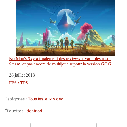
No Man’s Sky a finalement des reviews « variables » sur
Steam, et pas encore de multijoueur pour la version GOG
Date
26 juillet 2018
Par rapport à
FPS / TPS
Catégories :
Tous les jeux vidéo
Étiquettes :
dontnod