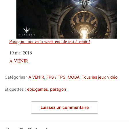
Paragon : nouveau week-end de test à venir !
Date
19 mai 2016
Par rapport à
A VENIR
Catégories :
A VENIR
,
FPS / TPS
,
MOBA
,
Tous les jeux vidéo
Étiquettes :
epicgames
,
paragon
Laissez un commentaire