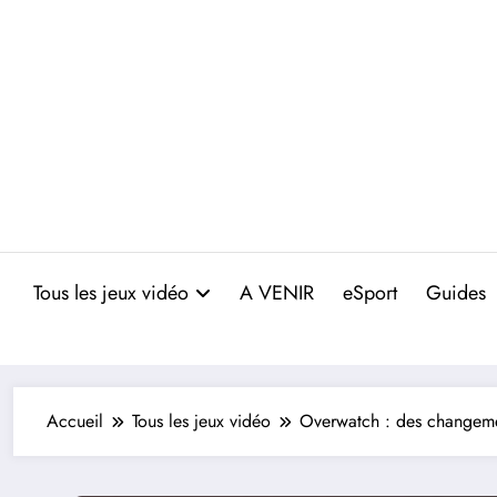
Aller
au
contenu
Tous les jeux vidéo
A VENIR
eSport
Guides
Accueil
Tous les jeux vidéo
Overwatch : des changemen