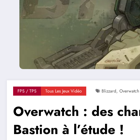
,
FPS / TPS
Tous Les Jeux Vidéo
Blizzard
Overwatch
Overwatch : des ch
Bastion à l’étude !