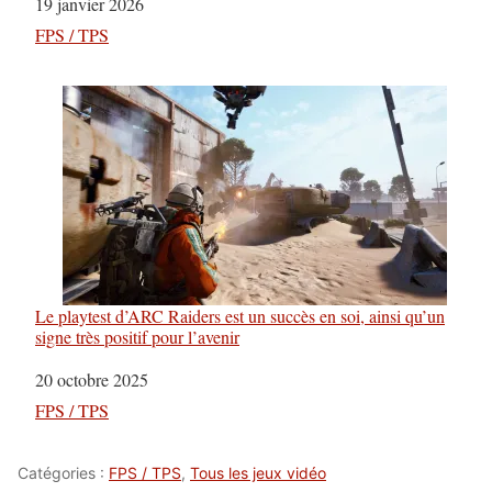
Date
19 janvier 2026
Par rapport à
FPS / TPS
Le playtest d’ARC Raiders est un succès en soi, ainsi qu’un
signe très positif pour l’avenir
Date
20 octobre 2025
Par rapport à
FPS / TPS
Catégories :
FPS / TPS
,
Tous les jeux vidéo