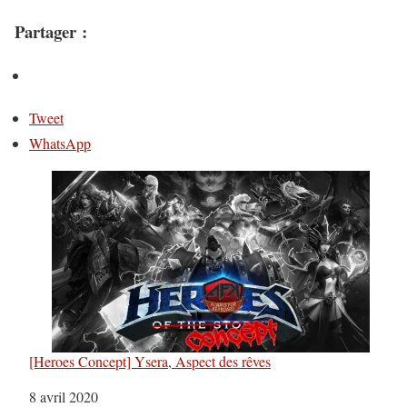
Partager :
Tweet
WhatsApp
[Heroes Concept] Ysera, Aspect des rêves
Date
8 avril 2020