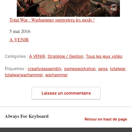
Total War : Warhammer supportera les mods !
Date
5 mai 2016
Par rapport à
A VENIR
Catégories :
A VENIR
,
Stratégie / Gestion
,
Tous les jeux vidéo
Étiquettes :
creativeassembly
,
gamesworkshop
,
sega
,
totalwar
,
totalwarwarhammer
,
warhammer
Laissez un commentaire
Always For Keyboard
Retour en haut de page