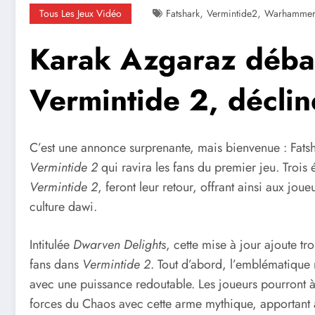
,
,
Tous Les Jeux Vidéo
Fatshark
Vermintide2
Warhamme
Karak Azgaraz déba
Vermintide 2, déclin
C’est une annonce surprenante, mais bienvenue : Fats
Vermintide 2
qui ravira les fans du premier jeu. Troi
Vermintide 2
, feront leur retour, offrant ainsi aux j
culture dawi.
Intitulée
Dwarven Delights
, cette mise à jour ajoute t
fans dans
Vermintide 2
. Tout d’abord, l’emblématique
avec une puissance redoutable. Les joueurs pourront 
forces du Chaos avec cette arme mythique, apportant a