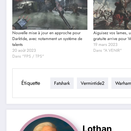
Nouvelle mise à jour en approche pour
Aiguisez vos lames, 
Darktide, avec notamment un système de
gratuite arrive pour 
talents
19 mars 2023
20 août 2023
Dans "A VENIR"
Dans "FPS / TPS"
Étiquette
Fatshark
Vermintide2
Warham
Lothan