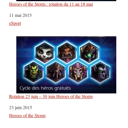
Heroes of the Storm : rotation du 11 au 18 mai
Date
11 mai 2015
Par rapport à
eSport
Rotation 23 juin – 30 juin Heroes of the Storm
Date
23 juin 2015
Par rapport à
Heroes of the Storm