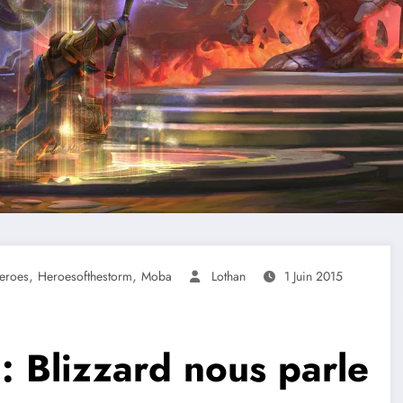
,
,
eroes
Heroesofthestorm
Moba
Lothan
1 Juin 2015
: Blizzard nous parle