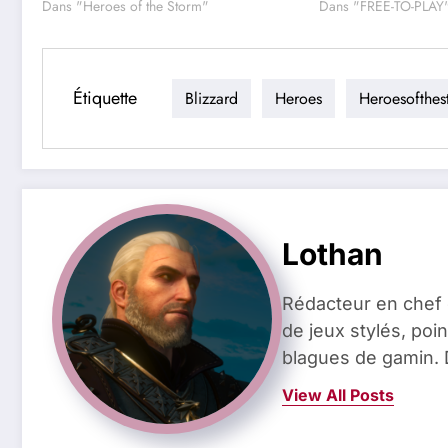
Dans "Heroes of the Storm"
Dans "FREE-TO-PLAY
Étiquette
Blizzard
Heroes
Heroesofthes
Lothan
Rédacteur en chef 
de jeux stylés, poin
blagues de gamin. 
View All Posts