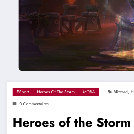
,
ESport
Heroes Of The Storm
MOBA
Blizzard
H
0 Commentaires
Heroes of the Storm 