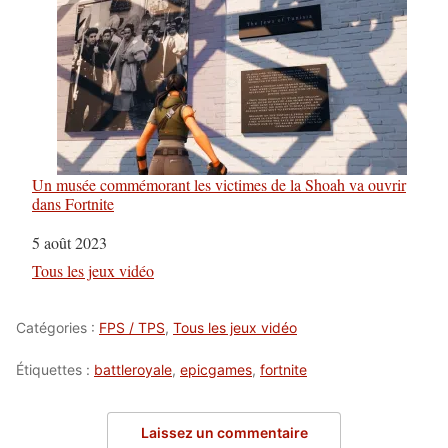
Un musée commémorant les victimes de la Shoah va ouvrir
dans Fortnite
Date
5 août 2023
Par rapport à
Tous les jeux vidéo
Catégories :
FPS / TPS
,
Tous les jeux vidéo
Étiquettes :
battleroyale
,
epicgames
,
fortnite
Laissez un commentaire