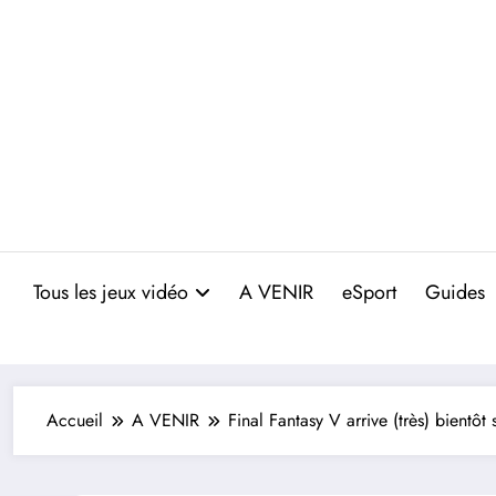
Aller
au
contenu
Tous les jeux vidéo
A VENIR
eSport
Guides
Accueil
A VENIR
Final Fantasy V arrive (très) bientôt