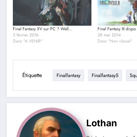
Final Fantasy XV sur PC ? Well…
Final Fantasy III dispo
3 février 2016
28 mai 2014
Dans "A VENIR"
Dans "Non classé"
Étiquette
Finalfantasy
Finalfantasy5
Squ
Lothan