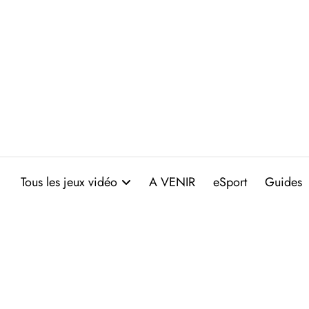
Aller
au
contenu
Tous les jeux vidéo
A VENIR
eSport
Guides