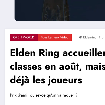
,
OPEN WORLD
Tous Les Jeux Vidéo
Eldenring
Fro
Elden Ring accueille
classes en août, mai
déjà les joueurs
Prix d'ami, ou est-ce qu'on va raquer ?