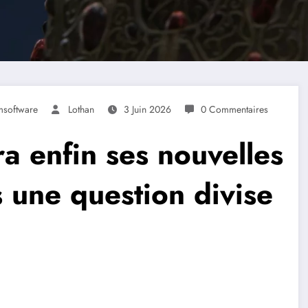
msoftware
Lothan
3 Juin 2026
0 Commentaires
ra enfin ses nouvelles
s une question divise