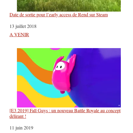
Date de sortie pour l’early access de Rend sur Steam
Date
13 juillet 2018
Par rapport à
A VENIR
[E3 2019] Fall Guys : un nouveau Battle Royale au concept
délirant !
Date
11 juin 2019