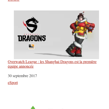
Overwatch League : les Shanghai Dragons est la première
équipe annoncée
Date
30 septembre 2017
Par rapport à
eSport