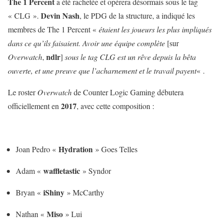
The 1 Percent
a été rachetée et opérera désormais sous le tag
Devin Nash
« CLG ».
, le PDG de la structure, a indiqué les
membres de The 1 Percent «
étaient les joueurs les plus impliqués
dans ce qu’ils faisaient. Avoir une équipe complète
[sur
ndlr
Overwatch
,
]
sous le tag CLG est un rêve depuis la bêta
ouverte, et une preuve que l’acharnement et le travail payent
« .
Le roster
Overwatch
de Counter Logic Gaming débutera
2017
officiellement en
, avec cette composition :
Hydration
Joan Pedro «
» Goes Telles
waffletastic
Adam «
» Syndor
iShiny
Bryan «
» McCarthy
Miso
Nathan «
» Lui