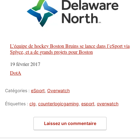
L’équipe de hockey Boston Bruins se lance dans l’eSport via
Splyce, et a de grands projets pour Boston
Date
19 février 2017
Par rapport à
DotA
Catégories :
eSport
,
Overwatch
Étiquettes :
clg
,
counterlogicgaming
,
esport
,
overwatch
Laissez un commentaire