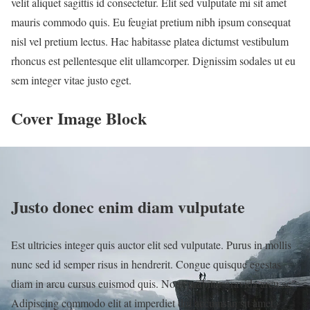
velit aliquet sagittis id consectetur. Elit sed vulputate mi sit amet
mauris commodo quis. Eu feugiat pretium nibh ipsum consequat
nisl vel pretium lectus. Hac habitasse platea dictumst vestibulum
rhoncus est pellentesque elit ullamcorper. Dignissim sodales ut eu
sem integer vitae justo eget.
Cover Image Block
Justo donec enim diam vulputate
Est ultricies integer quis auctor elit sed vulputate. Purus in mollis
nunc sed id semper risus in hendrerit. Congue quisque egestas
diam in arcu cursus euismod quis. Non curabitur gravida arcu ac.
Adipiscing commodo elit at imperdiet dui accumsan sit amet