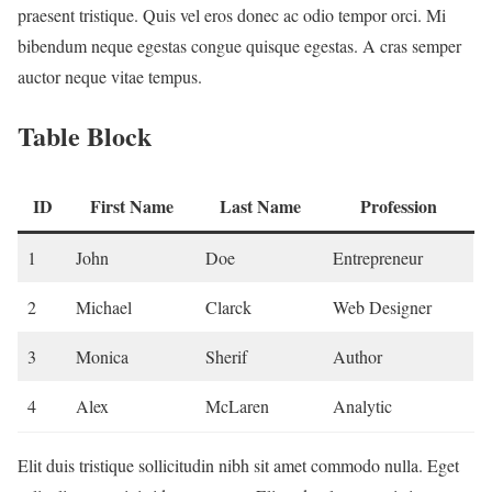
praesent tristique. Quis vel eros donec ac odio tempor orci. Mi
bibendum neque egestas congue quisque egestas. A cras semper
auctor neque vitae tempus.
Table Block
ID
First Name
Last Name
Profession
1
John
Doe
Entrepreneur
2
Michael
Clarck
Web Designer
3
Monica
Sherif
Author
4
Alex
McLaren
Analytic
Elit duis tristique sollicitudin nibh sit amet commodo nulla. Eget