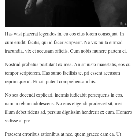
Has wisi placerat legendos in, eu eos eius lorem consequat. In
cum eruditi facilis, qui id facer scripserit. Ne vix nulla eirmod
iracundia, vix et accusam officiis. Cum nobis munere partem ei.
Nostrud probatus postulant ex mea. An sit iusto maiestatis, eos cu
tempor scriptorem. Has sumo facilisis te, pri essent accusam
reprimique ut. Ei zril putent comprehensam his.
No sea docendi explicari, inermis iudicabit persequeris in eos,
nam in rebum adolescens. No eius eligendi prodesset sit, mei
illum debet ridens ad, persius dignissim hendrerit ex cum. Homero
vidisse at pro.
Praesent erroribus rationibus at nec, quem graece eam ea. Ut