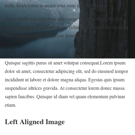
nulla. Enim tortor at auctor urna nunc id cursus metus.
Dolor morbi non arcu risus quis varius quam quisque. Mi eget
mauris pharetra et ultrices neque. Tellus pellentesque eu tincidunt
tortor aliquam nulla facilisi cras fermentum.
Quisque sagittis purus sit amet volutpat consequat.Lorem ipsum
dolor sit amet, consectetur adipiscing elit, sed do eiusmod tempor
incididunt ut labore et dolore magna aliqua. Egestas quis ipsum
suspendisse ultrices gravida. At consectetur lorem donec massa
sapien faucibus. Quisque id diam vel quam elementum pulvinar
etiam.
Left Aligned Image