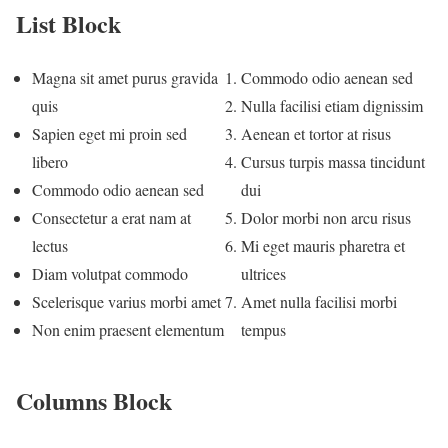
List Block
Magna sit amet purus gravida
Commodo odio aenean sed
quis
Nulla facilisi etiam dignissim
Sapien eget mi proin sed
Aenean et tortor at risus
libero
Cursus turpis massa tincidunt
Commodo odio aenean sed
dui
Consectetur a erat nam at
Dolor morbi non arcu risus
lectus
Mi eget mauris pharetra et
Diam volutpat commodo
ultrices
Scelerisque varius morbi amet
Amet nulla facilisi morbi
Non enim praesent elementum
tempus
Columns Block