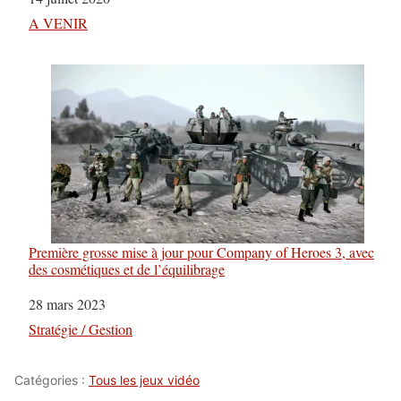
Par rapport à
A VENIR
Première grosse mise à jour pour Company of Heroes 3, avec
des cosmétiques et de l’équilibrage
Date
28 mars 2023
Par rapport à
Stratégie / Gestion
Catégories :
Tous les jeux vidéo