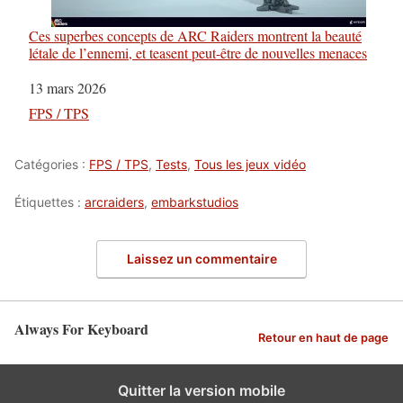
Ces superbes concepts de ARC Raiders montrent la beauté
létale de l’ennemi, et teasent peut-être de nouvelles menaces
Date
13 mars 2026
Par rapport à
FPS / TPS
Catégories :
FPS / TPS
,
Tests
,
Tous les jeux vidéo
Étiquettes :
arcraiders
,
embarkstudios
Laissez un commentaire
Always For Keyboard
Retour en haut de page
Quitter la version mobile