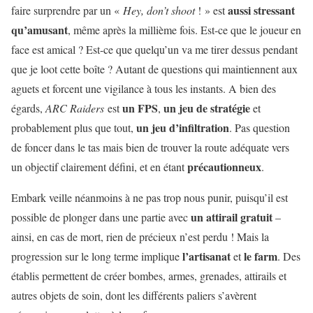
aussi stressant
faire surprendre par un «
Hey, don’t shoot
! » est
qu’amusant
, même après la millième fois. Est-ce que le joueur en
face est amical ? Est-ce que quelqu’un va me tirer dessus pendant
que je loot cette boîte ? Autant de questions qui maintiennent aux
aguets et forcent une vigilance à tous les instants. A bien des
un FPS
un jeu de stratégie
égards,
ARC Raiders
est
,
et
un jeu d’infiltration
probablement plus que tout,
. Pas question
de foncer dans le tas mais bien de trouver la route adéquate vers
précautionneux
un objectif clairement défini, et en étant
.
Embark veille néanmoins à ne pas trop nous punir, puisqu’il est
un attirail gratuit
possible de plonger dans une partie avec
–
ainsi, en cas de mort, rien de précieux n’est perdu ! Mais la
l’artisanat
le farm
progression sur le long terme implique
et
. Des
établis permettent de créer bombes, armes, grenades, attirails et
autres objets de soin, dont les différents paliers s’avèrent