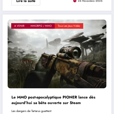
Lire la suite
25 Novembre 2025
A VENIR
MMORPG / MMO
Tous Les Jeux Vidéo
Le MMO post-apocalyptique PIONER lance dès
aujourd’hui sa bêta ouverte sur Steam
Les dangers de Tartarus guettent