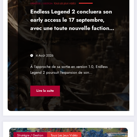
STRATÉGIE / GESTION
TOUS LES JEUX VIDÉO
Endless Legend 2 concluera son
early access le 17 septembre,
avec une toute nouvelle faction
pour la 1.0
Après un an de feeedback, Saiadha va se dévoiler sous
son meilleur jour
4 Août 2026
À l'approche de sa sortie en version 1.0, Endless
Legend 2 poursuit l'expansion de son…
Lire la suite
Stratégie / Gestion
Tous Les Jeux Vidéo