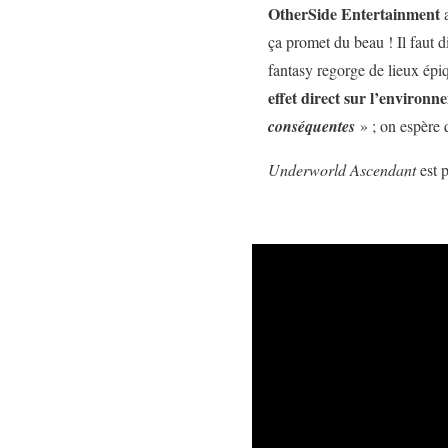
OtherSide Entertainment
a
ça promet du beau ! Il faut d
fantasy regorge de lieux épiq
effet direct sur l’environn
conséquentes
» ; on espère q
Underworld Ascendant
est p