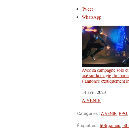
Tweet
WhatsApp
Avec sa campagne solo e
axé sur la magie, Immort
s’annonce exotiquement in
Date
14 avril 2023
Par rapport à
A VENIR
Catégories :
A VENIR
,
RPG
Étiquettes :
505games
,
oth