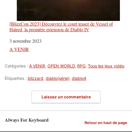
[BlizzCon 2023] Découvrez le court teaser de Vessel of
Hatred, la première extension de Diablo IV
Date
3 novembre 2023
Par rapport à
A VENIR
Catégories :
A VENIR
,
OPEN WORLD
,
RPG
,
Tous les jeux vidéo
Étiquettes :
blizzard
,
diablo(série)
,
diablo4
Laissez un commentaire
Always For Keyboard
Retour en haut de page