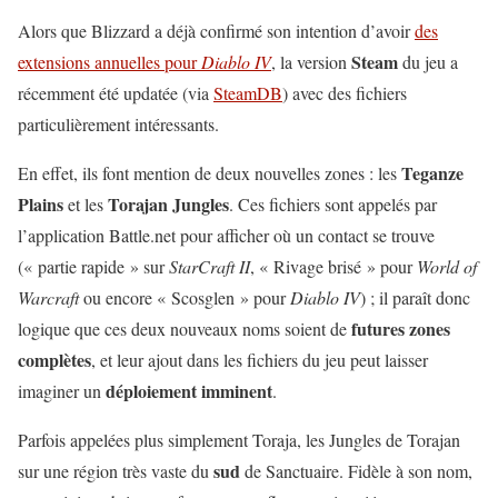
Alors que Blizzard a déjà confirmé son intention d’avoir
des
Steam
extensions annuelles pour
Diablo IV
, la version
du jeu a
récemment été updatée (via
SteamDB
) avec des fichiers
particulièrement intéressants.
Teganze
En effet, ils font mention de deux nouvelles zones : les
Plains
Torajan Jungles
et les
. Ces fichiers sont appelés par
l’application Battle.net pour afficher où un contact se trouve
(« partie rapide » sur
StarCraft II
, « Rivage brisé » pour
World of
Warcraft
ou encore « Scosglen » pour
Diablo IV
) ; il paraît donc
futures zones
logique que ces deux nouveaux noms soient de
complètes
, et leur ajout dans les fichiers du jeu peut laisser
déploiement imminent
imaginer un
.
Parfois appelées plus simplement Toraja, les Jungles de Torajan
sud
sur une région très vaste du
de Sanctuaire. Fidèle à son nom,