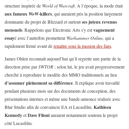
structure inspirée de
World of Warcraft
. A l’époque, la mode était
aux fameux
-killers
WoW
, qui auraient pris la position largement
ses juteux revenus
dominante du projet de Blizzard et surtout
mensuels
vaguement
. Rappelons que Electronic Arts s’y est
essay
é avec l’autrefois prometteur
Warhammer Online,
qui a
rapidement fermé avant de
renaître sous la passion des fans
.
James Ohlen reconnaît aujourd’hui qu’il regrette une partie de la
direction prise par
SWTOR
; selon lui, le jeu avait progressivement
cherché à reproduire le modèle des MMO traditionnels au lieu
d’assumer pleinement sa différence
. Il explique avoir travaillé
pendant plusieurs mois sur des documents de conception, des
présentations internes et même une bande-annonce réalisée avec
Kathleen
Blur Studio afin de convaincre EA et Lucasfilm.
Kennedy
Dave Filoni
et
auraient notamment soutenu le projet
côté Lucasfilm.