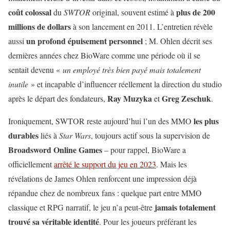
coût colossal
plus de 200
du
SWTOR
original, souvent estimé à
millions de dollars
à son lancement en 2011. L’entretien révèle
un profond épuisement personnel
aussi
; M. Ohlen décrit ses
dernières années chez BioWare comme une période où il se
sentait devenu «
un employé très bien payé mais totalement
inutile
» et incapable d’influencer réellement la direction du studio
Ray Muzyka
Greg Zeschuk
après le départ des fondateurs,
et
.
les plus
Ironiquement, SWTOR reste aujourd’hui l’un des MMO
durables
liés à
Star Wars
, toujours actif sous la supervision de
Broadsword Online Games
– pour rappel, BioWare a
officiellement
arrêté le support du jeu en 2023
. Mais les
révélations de James Ohlen renforcent une impression déjà
répandue chez de nombreux fans : quelque part entre MMO
jamais totalement
classique et RPG narratif, le jeu n’a peut-être
trouvé sa véritable identité
. Pour les joueurs préférant les