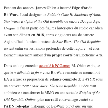
James Ohlen
l’âge d’or de
Pendant des années,
a incarné
BioWare
. Lead designer de
Baldur’s Gate II: Shadows of Amn
,
Star Wars: Knights of the Old Republic
ou encore
Dragon Age:
Origins
, il faisait partie des figures historiques du studio canadien
son départ en 2018
avant
, après vingt-deux ans de carrière.
Aujourd’hui, l’ancien directeur de
Star Wars: The Old Republic
revient enfin sur les raisons profondes de cette rupture – et elles
projet avorté
tournent largement autour d’un
par Electronic Arts.
Dans un long entretien
accordé à PCGamer
, M. Ohlen explique
que le «
début de la fin
» chez BioWare remonte au moment où
relance complète
EA a refusé sa proposition de
de
SWTOR
sous
un nouveau nom :
Star Wars: The New Republic
. L’idée était
ambitieuse : transformer le MMO en une sorte de
Knights of the
plus narratif
Old Republic Online
,
et davantage centré sur
l’ADN role-play
historique de BioWare plutôt que sur une