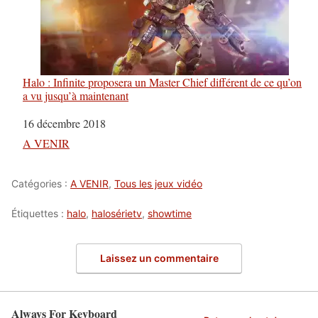
Halo : Infinite proposera un Master Chief différent de ce qu’on
a vu jusqu’à maintenant
Date
16 décembre 2018
Par rapport à
A VENIR
Catégories :
A VENIR
,
Tous les jeux vidéo
Étiquettes :
halo
,
halosérietv
,
showtime
Laissez un commentaire
Always For Keyboard