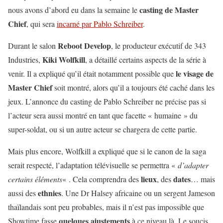
casting de Master
nous avons d’abord eu dans la semaine le
Chief
, qui sera
incarné par Pablo Schreiber
.
Reboot Develop
Durant le salon
, le producteur exécutif de 343
Kiki Wolfkill
Industries,
, a détaillé certains aspects de la série à
le visage de
venir. Il a expliqué qu’il était notamment possible que
Master Chief
soit montré, alors qu’il a toujours été caché dans les
jeux. L’annonce du casting de Pablo Schreiber ne précise pas si
l’acteur sera aussi montré en tant que facette « humaine » du
super-soldat, ou si un autre acteur se chargera de cette partie.
Mais plus encore, Wolfkill a expliqué que si le canon de la saga
serait respecté, l’adaptation télévisuelle se permettra «
d’adapter
lieux
dates
certains éléments
« . Cela comprendra des
, des
… mais
ethnies
aussi des
. Une Dr Halsey africaine ou un sergent Jameson
thaïlandais sont peu probables, mais il n’est pas impossible que
quelques ajustements
Showtime fasse
à ce niveau là. Le soucis,