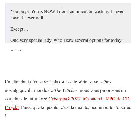
You guys. You KNOW I don’t comment on casting. I never
have. I never will.
Except…
One very special lady, who I saw several options for today:
♥️🐴♥️
— Lauren S. Hissrich (@LHissrich)
8 septembre 2018
En attendant d’en savoir plus sur cette série, si vous êtes
nostalgique du monde de
The Witcher
, nous vous proposons un
saut dans le futur avec
Cyberpunk 2077
, très attendu RPG de CD
Projekt
. Parce que la qualité, c’est la qualité, peu importe l’époque
!