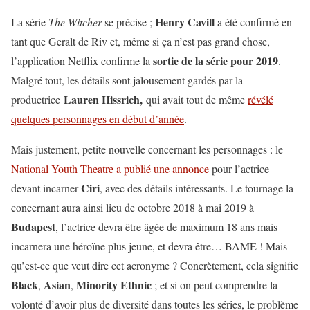
Henry Cavill
La série
The Witcher
se précise ;
a été confirmé en
tant que Geralt de Riv et, même si ça n’est pas grand chose,
sortie de la série pour 2019
l’application Netflix confirme la
.
Malgré tout, les détails sont jalousement gardés par la
Lauren Hissrich,
productrice
qui avait tout de même
révélé
quelques personnages en début d’année
.
Mais justement, petite nouvelle concernant les personnages : le
National Youth Theatre a publié une annonce
pour l’actrice
Ciri
devant incarner
, avec des détails intéressants. Le tournage la
concernant aura ainsi lieu de octobre 2018 à mai 2019 à
Budapest
, l’actrice devra être âgée de maximum 18 ans mais
incarnera une héroïne plus jeune, et devra être… BAME ! Mais
qu’est-ce que veut dire cet acronyme ? Concrètement, cela signifie
Black
Asian
Minority Ethnic
,
,
; et si on peut comprendre la
volonté d’avoir plus de diversité dans toutes les séries, le problème