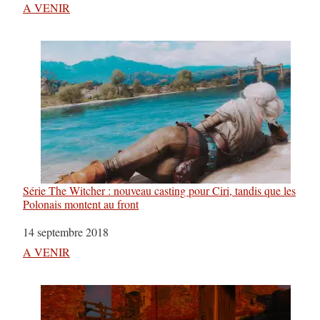
Par rapport à
A VENIR
Série The Witcher : nouveau casting pour Ciri, tandis que les
Polonais montent au front
Date
14 septembre 2018
Par rapport à
A VENIR