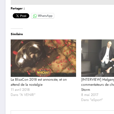
Partager :
WhatsApp
Similaire
La BlizzCon 2018 est annoncée, et on
[INTERVIEW] Malganyr
attend de la nostalgie
commentateurs de cho
11 avril 2018
Storm
Dans "A VENIR"
8 mai 2017
Dans "eSport"