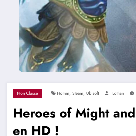
,
,
Non Classé
Homm
Steam
Ubisoft
Lothan
Heroes of Might and 
en HD !