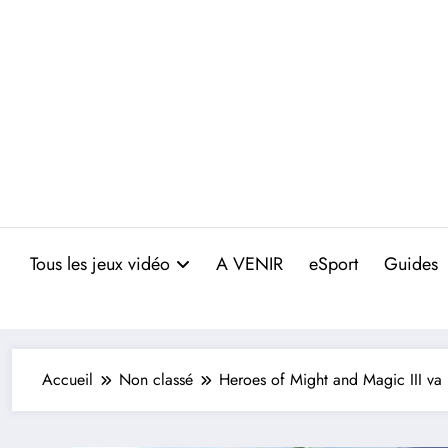
Aller
au
contenu
Tous les jeux vidéo
A VENIR
eSport
Guides
Accueil
Non classé
Heroes of Might and Magic III va 