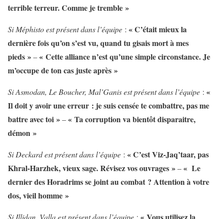
terrible terreur. Comme je tremble »
« C’était mieux la
Si Méphisto est présent dans l’équipe
:
dernière fois qu’on s’est vu, quand tu gisais mort à mes
pieds »
« Cette alliance n’est qu’une simple circonstance. Je
–
m’occupe de ton cas juste après »
«
Si Asmodan, Le Boucher, Mal’Ganis est présent dans l’équipe
:
Il doit y avoir une erreur : je suis censée te combattre, pas me
battre avec toi »
« Ta corruption va bientôt disparaitre,
–
démon »
« C’est Viz-Jaq’taar, pas
Si Deckard est présent dans l’équipe
:
Khral-Harzhek, vieux sage. Révisez vos ouvrages »
« Le
–
dernier des Horadrims se joint au combat ? Attention à votre
dos, vieil homme »
« Vous utilisez la
Si Illidan, Valla est présent dans l’équipe
: