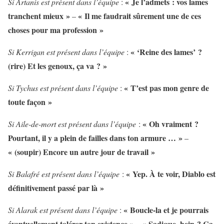
« Je l’admets : vos lames
Si Artanis est présent dans l’équipe
:
tranchent mieux »
« Il me faudrait sûrement une de ces
–
choses pour ma profession »
« ‘Reine des lames’ ?
Si Kerrigan est présent dans l’équipe
:
(rire) Et les genoux, ça va ? »
« T’est pas mon genre de
Si Tychus est présent dans l’équipe
:
toute façon »
« Oh vraiment ?
Si Aile-de-mort est présent dans l’équipe
:
Pourtant, il y a plein de failles dans ton armure … »
–
« (soupir) Encore un autre jour de travail »
« Yep. À te voir, Diablo est
Si Balafré est présent dans l’équipe
:
définitivement passé par là »
« Boucle-la et je pourrais
Si Alarak est présent dans l’équipe
:
éventuellement tolérer ton existence »
« Sadique, hein ? Ça
–