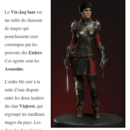
Viz-Jaq’taar
Le
est
un ordre de chasseur
de mages qui
pourchassent ceux
corrompus par les
Enfers
pouvoirs des
.
Ces agents sont les
Assassins
.
L’ordre fût crée à la
suite d’une dispute
entre les deux leaders
Vizjerei
du clan
, qui
regroupé les meilleurs
mages du pays. Les