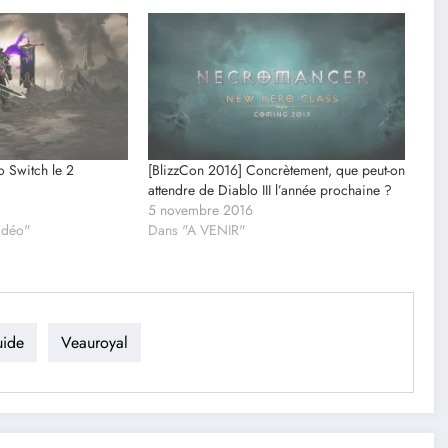
o Switch le 2
[BlizzCon 2016] Concrètement, que peut-on
attendre de Diablo III l’année prochaine ?
5 novembre 2016
vidéo"
Dans "A VENIR"
ide
Veauroyal