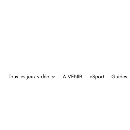
Aller
au
contenu
Tous les jeux vidéo
A VENIR
eSport
Guides