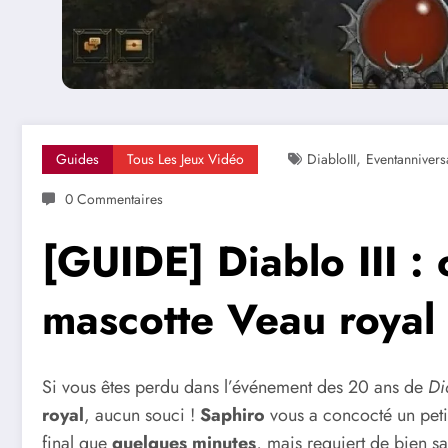
,
Guides
Tous Les Jeux Vidéo
DiabloIII
Eventannivers
0 Commentaires
[GUIDE] Diablo III :
mascotte Veau royal
Si vous êtes perdu dans l’événement des 20 ans de
Di
royal
, aucun souci !
Saphiro
vous a concocté un petit
final que
quelques minutes
, mais requiert de bien sa