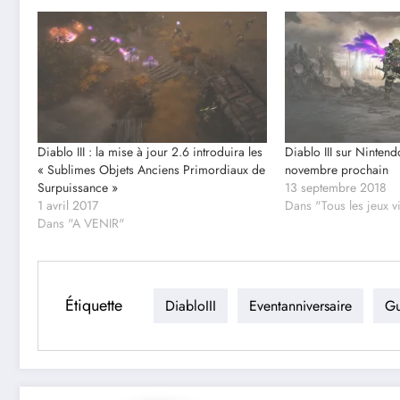
Diablo III : la mise à jour 2.6 introduira les
Diablo III sur Nintend
« Sublimes Objets Anciens Primordiaux de
novembre prochain
Surpuissance »
13 septembre 2018
1 avril 2017
Dans "Tous les jeux 
Dans "A VENIR"
Étiquette
DiabloIII
Eventanniversaire
Gu