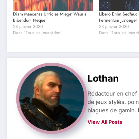
Diam Maecenas Ultricies Mieget Wauris
Libero Enim Sedfauc
Bibendum Neque
Fermentum Justoeget
28 janvier 2020
28 janvier 2020
Dans "Tous les jeux vidéo"
Dans "Tous les jeux 
Lothan
Rédacteur en chef 
de jeux stylés, poin
blagues de gamin. 
View All Posts