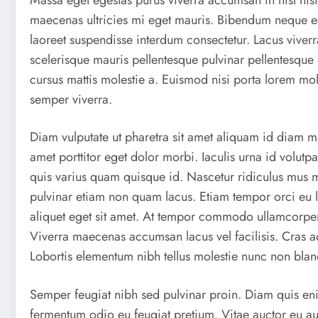
maecenas ultricies mi eget mauris. Bibendum neque e
laoreet suspendisse interdum consectetur. Lacus viverr
scelerisque mauris pellentesque pulvinar pellentesque 
cursus mattis molestie a. Euismod nisi porta lorem mo
semper viverra.
Diam vulputate ut pharetra sit amet aliquam id diam m
amet porttitor eget dolor morbi. Iaculis urna id volutp
quis varius quam quisque id. Nascetur ridiculus mus 
pulvinar etiam non quam lacus. Etiam tempor orci eu 
aliquet eget sit amet. At tempor commodo ullamcorper a
Viverra maecenas accumsan lacus vel facilisis. Cras a
Lobortis elementum nibh tellus molestie nunc non bla
Semper feugiat nibh sed pulvinar proin. Diam quis eni
fermentum odio eu feugiat pretium. Vitae auctor eu au