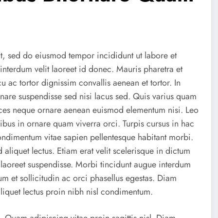
it, sed do eiusmod tempor incididunt ut labore et
 interdum velit laoreet id donec. Mauris pharetra et
ac tortor dignissim convallis aenean et tortor. In
rnare suspendisse sed nisi lacus sed. Quis varius quam
rices neque ornare aenean euismod elementum nisi. Leo
ibus in ornare quam viverra orci. Turpis cursus in hac
condimentum vitae sapien pellentesque habitant morbi.
aliquet lectus. Etiam erat velit scelerisque in dictum
 laoreet suspendisse. Morbi tincidunt augue interdum
m et sollicitudin ac orci phasellus egestas. Diam
 aliquet lectus proin nibh nisl condimentum.
. Quam adipiscing vitae proin sagittis nisl. Diam