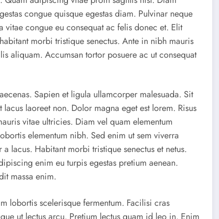
gestas congue quisque egestas diam. Pulvinar neque
a vitae congue eu consequat ac felis donec et. Elit
habitant morbi tristique senectus. Ante in nibh mauris
llis aliquam. Accumsan tortor posuere ac ut consequat
aecenas. Sapien et ligula ullamcorper malesuada. Sit
at lacus laoreet non. Dolor magna eget est lorem. Risus
mauris vitae ultricies. Diam vel quam elementum
lobortis elementum nibh. Sed enim ut sem viverra
 lacus. Habitant morbi tristique senectus et netus.
dipiscing enim eu turpis egestas pretium aenean.
ndit massa enim.
m lobortis scelerisque fermentum. Facilisi cras
gue ut lectus arcu. Pretium lectus quam id leo in. Enim