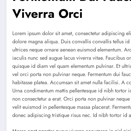
Viverra Orci
Lorem ipsum dolor sit amet, consectetur adipiscing el
dolore magna aliqua. Duis convallis convallis tellus id
ultrices neque ornare aenean euismod elementum. Arcu 
iaculis nunc sed augue lacus viverra vitae. Faucibus o
quisque id diam vel quam elementum pulvinar. Et ult
vel orci porta non pulvinar neque. Fermentum dui fauc
habitasse platea. Accumsan sit amet nulla facilisi. A 
Urna condimentum mattis pellentesque id nibh tortor id 
non consectetur a erat. Orci porta non pulvinar neque
velit euismod in pellentesque massa placerat. Fermentu
donec adipiscing tristique risus nec. Id nibh tortor id
Massa eget egestas purus viverra accumsan in nisl nisi