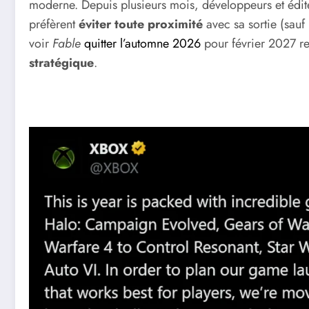
moderne. Depuis plusieurs mois, développeurs et éditeu
préfèrent
éviter toute proximité
avec sa sortie (sauf
voir
Fable
quitter l’automne 2026
pour février 2027 r
stratégique
.