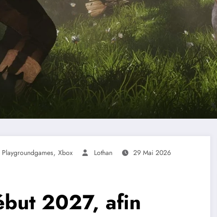
,
,
Playgroundgames
Xbox
Lothan
29 Mai 2026
ébut 2027, afin