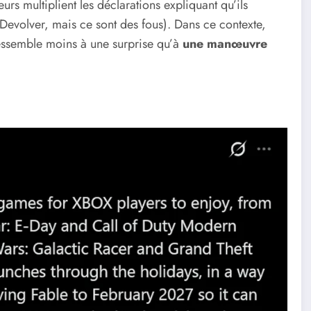
rs multiplient les déclarations expliquant qu’ils
 Devolver, mais ce sont des fous). Dans ce contexte,
essemble moins à une surprise qu’à
une manœuvre