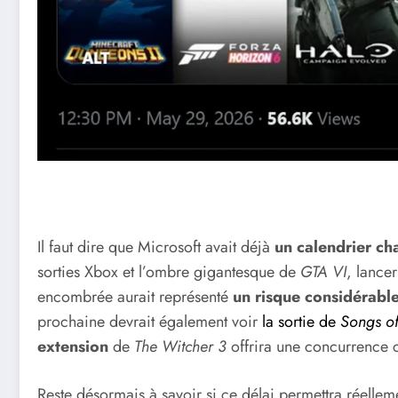
Il faut dire que Microsoft avait déjà
un calendrier ch
sorties Xbox et l’ombre gigantesque de
GTA VI
, lance
encombrée aurait représenté
un risque considérabl
prochaine devrait également voir
la sortie de
Songs of
extension
de
The Witcher 3
offrira une concurrence c
Reste désormais à savoir si ce délai permettra réellem