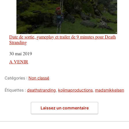
Date de sortie, gameplay et trailer de 9 minutes pour Death
Stranding
Date
30 mai 2019
Par rapport à
A VENIR
Catégories :
Non classé
Étiquettes :
deathstranding
,
kojimaproductions
,
madsmikkelsen
Laissez un commentaire