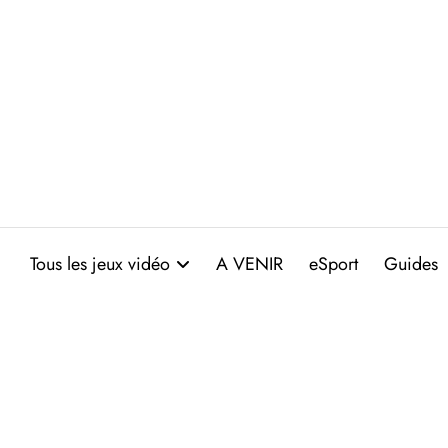
Aller
au
contenu
Tous les jeux vidéo
A VENIR
eSport
Guides