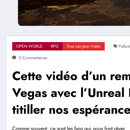
OPEN WORLD
RPG
Tous Les Jeux Vidéo
Fallo
0 Commentaires
Cette vidéo d’un re
Vegas avec l’Unreal
titiller nos espéranc
Comme souvent, ce sont les fans qui nous font rêver