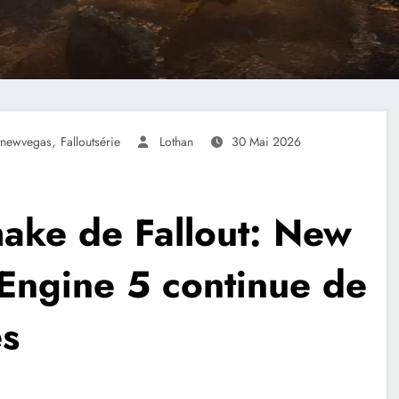
,
utnewvegas
Falloutsérie
Lothan
30 Mai 2026
make de Fallout: New
 Engine 5 continue de
es