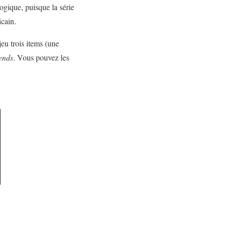
ogique, puisque la série
cain.
jeu trois items (une
ends
. Vous pouvez les