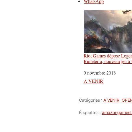
WhatsApp
Riot Games dépose Legen
Runeterra, nouveau jeu à 
Date
9 novembre 2018
Par rapport à
A VENIR
Catégories :
A VENIR
,
OPE
Étiquettes :
amazongamest