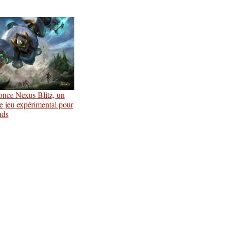
nce Nexus Blitz, un
 jeu expérimental pour
nds