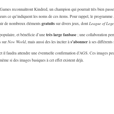
mes reconnaîtront Kindred, un champion qui pourrait très bien passer
lleurs ce qu’indiquent les noms de ces items. Pour rappel, le program
gratuits
tenir de nombreux éléments
sur divers jeux, dont
League of Lege
très
large
fanbase
pulaire, et bénéficie d’une
; une collaboration per
s’abonner
s sur
New
World
, mais aussi des les inciter à
à ses différents 
 et il faudra attendre une éventuelle confirmation d’AGS. Ces images pe
 même si des images basiques à cet effet existent déjà.