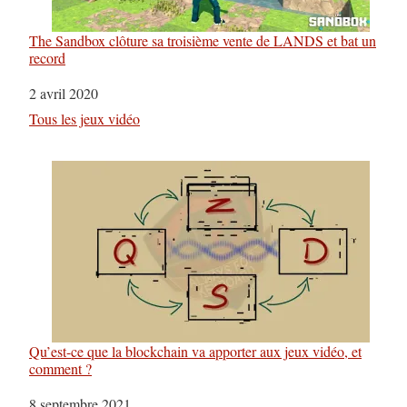
The Sandbox clôture sa troisième vente de LANDS et bat un
record
Date
2 avril 2020
Par rapport à
Tous les jeux vidéo
Qu’est-ce que la blockchain va apporter aux jeux vidéo, et
comment ?
Date
8 septembre 2021