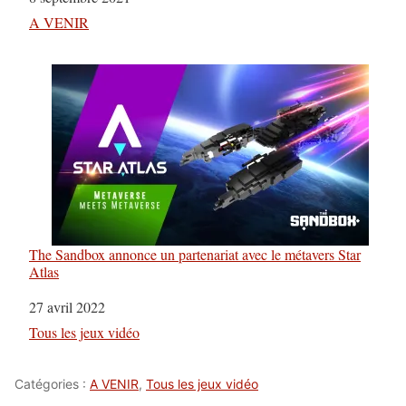
Par rapport à
A VENIR
The Sandbox annonce un partenariat avec le métavers Star
Atlas
Date
27 avril 2022
Par rapport à
Tous les jeux vidéo
Catégories :
A VENIR
,
Tous les jeux vidéo