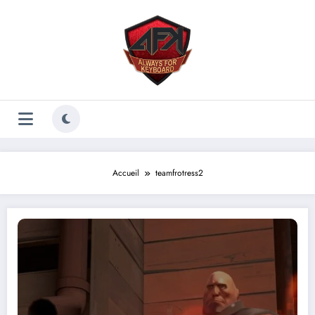
Aller
au
contenu
Accueil
teamfrotress2