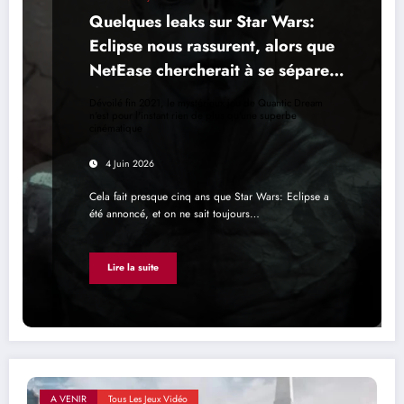
Quelques leaks sur Star Wars:
Eclipse nous rassurent, alors que
NetEase chercherait à se séparer
de Quantic Dream
Dévoilé fin 2021, le mystérieux jeu de Quantic Dream
n'est pour l'instant rien de plus qu'une superbe
cinématique
4 Juin 2026
Cela fait presque cinq ans que Star Wars: Eclipse a
été annoncé, et on ne sait toujours…
Lire la suite
A VENIR
Tous Les Jeux Vidéo