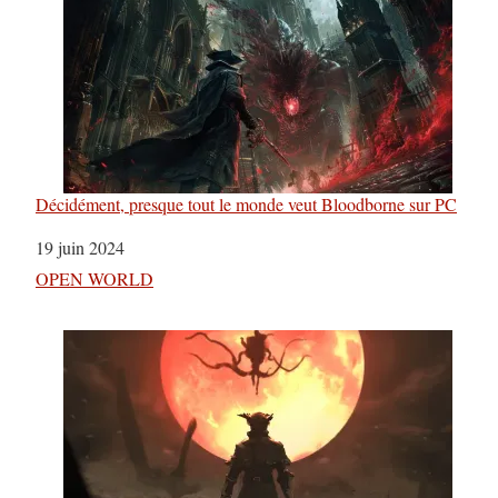
Décidément, presque tout le monde veut Bloodborne sur PC
Date
19 juin 2024
Par rapport à
OPEN WORLD