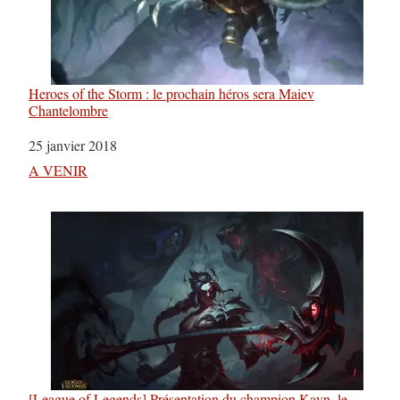
Heroes of the Storm : le prochain héros sera Maiev
Chantelombre
Date
25 janvier 2018
Par rapport à
A VENIR
[League of Legends] Présentation du champion Kayn, le