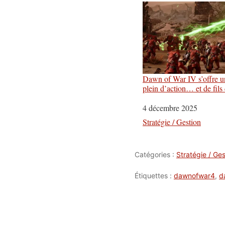
Dawn of War IV s’offre un 
plein d’action… et de fils
Date
4 décembre 2025
Par rapport à
Stratégie / Gestion
Catégories :
Stratégie / Ges
Étiquettes :
dawnofwar4
,
d