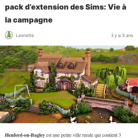
pack d’extension des Sims: Vie à
la campagne
Leonette
il y a 3 ans
Henford-on-Bagley
est une petite ville rurale qui contient 3