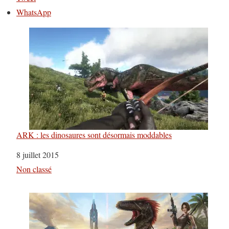
WhatsApp
ARK : les dinosaures sont désormais moddables
Date
8 juillet 2015
Par rapport à
Non classé