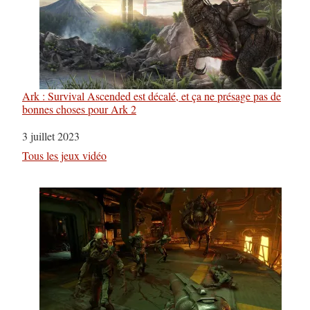
Ark : Survival Ascended est décalé, et ça ne présage pas de
bonnes choses pour Ark 2
Date
3 juillet 2023
Par rapport à
Tous les jeux vidéo