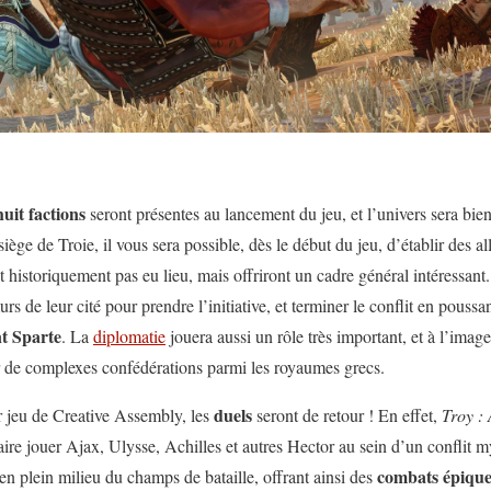
huit factions
seront présentes au lancement du jeu, et l’univers sera bie
siège de Troie, il vous sera possible, dès le début du jeu, d’établir des a
t historiquement pas eu lieu, mais offriront un cadre général intéressant
urs de leur cité pour prendre l’initiative, et terminer le conflit en pous
t Sparte
. La
diplomatie
jouera aussi un rôle très important, et à l’imag
er de complexes confédérations parmi les royaumes grecs.
duels
r jeu de Creative Assembly, les
seront de retour ! En effet,
Troy :
faire jouer Ajax, Ulysse, Achilles et autres Hector au sein d’un conflit 
combats épique
en plein milieu du champs de bataille, offrant ainsi des