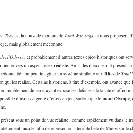
rs
,
Troy
est la nouvelle mouture de
Total War Saga
, et nous proposera d
 siège, mais globalement méconnue.
ade
,
l’Odyssée
et probablement d’autres textes épico-historiques ont servi
réaliste
orienter vers un aspect assez
. Ainsi, les dieux seront présents 
Rites
onctionnalité : on peut imaginer un système similaire aux
de
Total
ion qui les réalise. Certains historiens, à titre d’exemple, ont avancé qu
’un tremblement de terre, ayant exposé les défenses de la cité et offert un
mont Olympe
 possible d’avoir ce genre d’effets en jeu, surtout que le
,
gne.
 présent sous un point de vue réaliste : comme rapidement vu dans le tra
culièrement musclé, afin de représenter la terrible bête de Minos sur le 