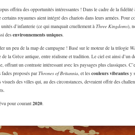
pus offrira des opportunités intéressantes ! Dans le cadre de la fidélité à
e certains royaumes aient intégré des chariots dans leurs armées. Pour c
unités d’infanterie (ce qui manquait cruellement à
Three Kingdoms
), 
environnements uniques
ssi des
.
arler un peu de la map de campagne ! Basé sur le moteur de la trilogie
W
 de la Grèce antique, entre réalisme et tradition. Le ciel est ainsi d’un d
e, offrant un contraste intéressant avec les paysages plus classiques. C’
couleurs vibrantes
s fades proposés par
Thrones of Britannia
, et les
y s
visuels des villes qui, au des circonstances, devraient offrir des challen
ts.
2020
évu pour courant
.