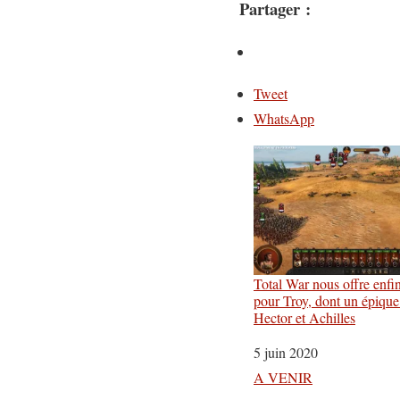
Partager :
Tweet
WhatsApp
Total War nous offre enf
pour Troy, dont un épique
Hector et Achilles
Date
5 juin 2020
Par rapport à
A VENIR