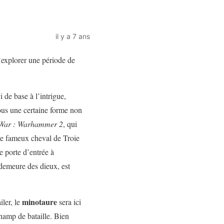
il y a 7 ans
’explorer une période de
 de base à l’intrigue,
sous une certaine forme non
 War : Warhammer 2
, qui
e le fameux cheval de Troie
e porte d’entrée à
 demeure des dieux, est
minotaure
iler, le
sera ici
champ de bataille. Bien