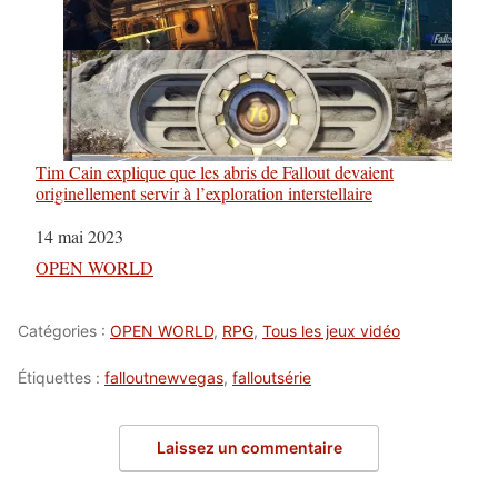
Tim Cain explique que les abris de Fallout devaient
originellement servir à l’exploration interstellaire
Date
14 mai 2023
Par rapport à
OPEN WORLD
Catégories :
OPEN WORLD
,
RPG
,
Tous les jeux vidéo
Étiquettes :
falloutnewvegas
,
falloutsérie
Laissez un commentaire