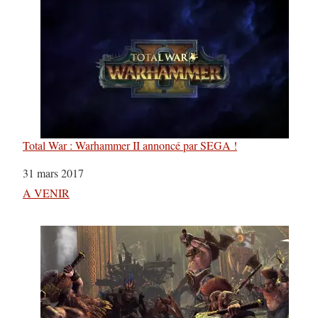
Total War : Warhammer II annoncé par SEGA !
Date
31 mars 2017
Par rapport à
A VENIR