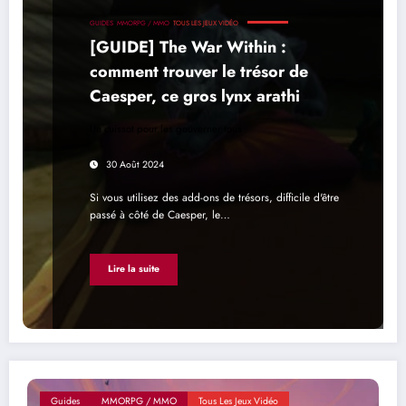
GUIDES
MMORPG / MMO
TOUS LES JEUX VIDÉO
[GUIDE] The War Within :
comment trouver le trésor de
Caesper, ce gros lynx arathi
Un cuissot pour les gouverner tous
30 Août 2024
Si vous utilisez des add-ons de trésors, difficile d'être
passé à côté de Caesper, le…
Lire la suite
Guides
MMORPG / MMO
Tous Les Jeux Vidéo