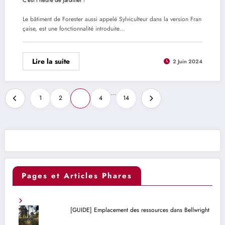
Le bâtiment de Forester aussi appelé Sylviculteur dans la version Fran
çaise, est une fonctionnalité introduite…
Lire la suite
2 Juin 2024
Pagination
…
1
2
3
4
14
des
publications
Pages et Articles Phares
[GUIDE] Emplacement des ressources dans Bellwright