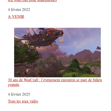
Date
4 février 2022
Par rapport à
A VENIR
30 ans de WarCraft : l’événement européen se pare de billets
gratuits
Date
4 février 2025
Par rapport à
Tous les jeux vidéo