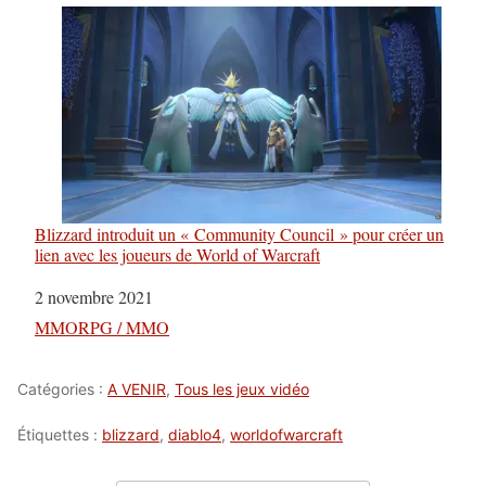
Blizzard introduit un « Community Council » pour créer un
lien avec les joueurs de World of Warcraft
Date
2 novembre 2021
Par rapport à
MMORPG / MMO
Catégories :
A VENIR
,
Tous les jeux vidéo
Étiquettes :
blizzard
,
diablo4
,
worldofwarcraft