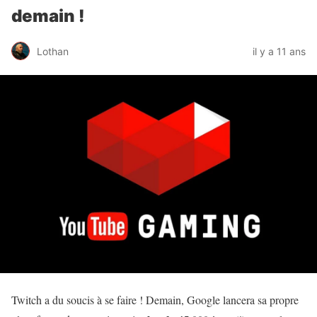
demain !
Lothan
il y a 11 ans
Twitch a du soucis à se faire ! Demain, Google lancera sa propre