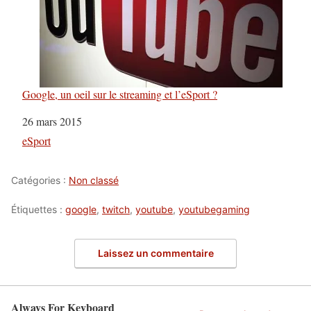
Google, un oeil sur le streaming et l’eSport ?
Date
26 mars 2015
Par rapport à
eSport
Catégories :
Non classé
Étiquettes :
google
,
twitch
,
youtube
,
youtubegaming
Laissez un commentaire
Always For Keyboard